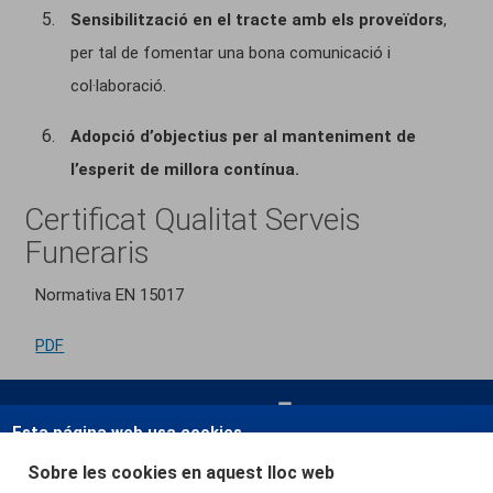
Sensibilització en el tracte amb els proveïdors
,
per tal de fomentar una bona comunicació i
col·laboració.
Adopció d’objectius per al manteniment de
l’esperit de millora contínua.
Certificat Qualitat Serveis
Funeraris
Normativa EN 15017
PDF
Esta página web usa cookies.
Las cookies de este sitio web se usan para personalizar el contenido y
Sobre les cookies en aquest lloc web